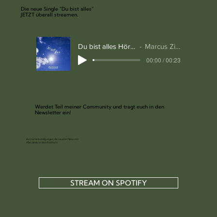
Die neue Single "Du bist alles"
JETZT überall streamen.
Du bist alles Hörprobe Website
Marcus Zimmermann
00:00 / 00:23
Werdet Teil meiner Community und tragt euch in den
Newsletter ein!
Konzertankündigungen, die neusten News etc.
Alles direkt in dein Postfach!
STREAM ON SPOTIFY